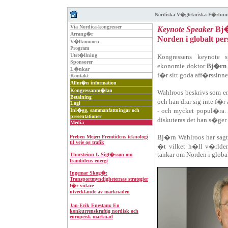
Nordiska V�gtekniska F�rbun
Via Nordica-kongresser
Keynote Speaker
Bj�
Arrang�r
Norden i globalt per
V�lkommen
Program
Utst�llning
Kongressens keynote s
Sponsorer
ekonomie doktor
Bj�rn
L�nkar
f�r sitt goda aff�rssinn
Kontakt
Allm�n information
Kongressanm�lan
Wahlroos beskrivs som en
Betalning
och han drar sig inte f�r
Logi
- och mycket popul�ra.
Inl�gg, sammanfattningar och
presentationer
diskuteras det han s�ger
Media
Bj�rn Wahlroos har sagt
Preben Mejer: Fremtidens teknologi
til veje og trafik
�t vilket h�ll v�rlde
tankar om Norden i global
Thorsteinn I. Sigf�sson om
framtidens energi
Ingemar Skog�:
Transportmyndigheternas strategier
f�r vidare
utvecklande av marknaden
Jan-Erik Enestam: En
konkurrenskraftig nordisk och
europeisk marknad