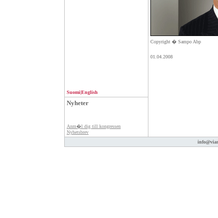
Copyright � Sampo Abp
01.04.2008
Suomi
|
English
Nyheter
Anm�l dig till kongressen
Nyhetsbrev
info@vian