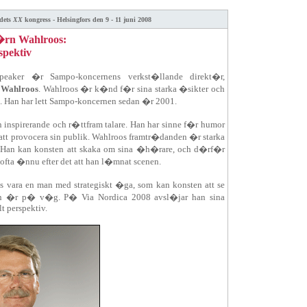
dets
XX
kongress - Helsingfors den 9 - 11 juni 2008
rn Wahlroos:
spektiv
peaker �r Sampo-koncernens verkst�llande direkt�r,
 Wahlroos
. Wahlroos �r k�nd f�r sina starka �sikter och
e. Han har lett Sampo-koncernen sedan �r 2001.
 inspirerande och r�ttfram talare. Han har sinne f�r humor
 att provocera sin publik. Wahlroos framtr�danden �r starka
 Han kan konsten att skaka om sina �h�rare, och d�rf�r
 ofta �nnu efter det att han l�mnat scenen.
s vara en man med strategiskt �ga, som kan konsten att se
n �r p� v�g. P� Via Nordica 2008 avsl�jar han sina
t perspektiv.