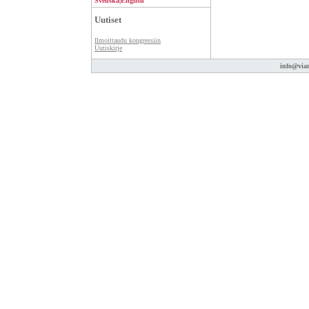
Svenska
|
English
Uutiset
Ilmoittaudu kongressiin
Uutiskirje
info@vian