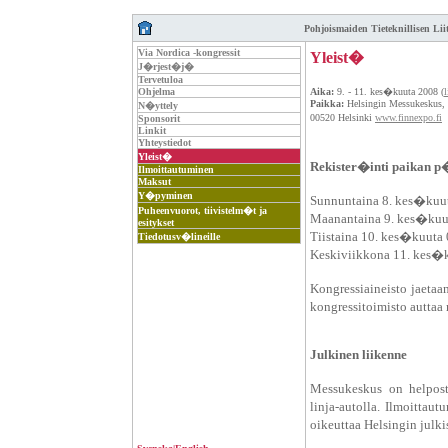
Pohjoismaiden Tieteknillisen Li
Via Nordica -kongressit
Yleist�
J�rjest�j�
Tervetuloa
Ohjelma
Aika
:
9. - 11. kes�kuuta 2008 (
Paikka:
Helsingin Messukeskus,
N�yttely
00520 Helsinki
www.finnexpo.fi
Sponsorit
Linkit
Yhteystiedot
Yleist�
Rekister�inti paikan
Ilmoittautuminen
Maksut
Y�pyminen
Sunnuntaina 8. kes�kuut
Puheenvuorot, tiivistelm�t ja
Maanantaina 9. kes�kuut
esitykset
Tiistaina 10. kes�kuuta 
Tiedotusv�lineille
Keskiviikkona 11. kes�k
Kongressiaineisto jaetaa
kongressitoimisto autt
Julkinen liikenne
Messukeskus on helposti
linja-autolla. Ilmoitta
oikeuttaa Helsingin jul